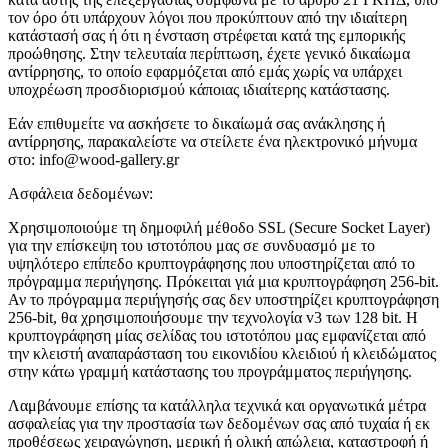
τον όρο ότι υπάρχουν λόγοι που προκύπτουν από την ιδιαίτερη
κατάστασή σας ή ότι η ένσταση στρέφεται κατά της εμπορικής
προώθησης. Στην τελευταία περίπτωση, έχετε γενικό δικαίωμα
αντίρρησης, το οποίο εφαρμόζεται από εμάς χωρίς να υπάρχει
υποχρέωση προσδιορισμού κάποιας ιδιαίτερης κατάστασης.
Εάν επιθυμείτε να ασκήσετε το δικαίωμά σας ανάκλησης ή
αντίρρησης, παρακαλείστε να στείλετε ένα ηλεκτρονικό μήνυμα
στο: info@wood-gallery.gr
Ασφάλεια δεδομένων:
Χρησιμοποιούμε τη δημοφιλή μέθοδο SSL (Secure Socket Layer)
για την επίσκεψη του ιστοτόπου μας σε συνδυασμό με το
υψηλότερο επίπεδο κρυπτογράφησης που υποστηρίζεται από το
πρόγραμμα περιήγησης. Πρόκειται γιά μια κρυπτογράφηση 256-bit.
Αν το πρόγραμμα περιήγησής σας δεν υποστηρίζει κρυπτογράφηση
256-bit, θα χρησιμοποιήσουμε την τεχνολογία v3 των 128 bit. Η
κρυπτογράφηση μίας σελίδας του ιστοτόπου μας εμφανίζεται από
την κλειστή αναπαράσταση του εικονιδίου κλειδιού ή κλειδώματος
στην κάτω γραμμή κατάστασης του προγράμματος περιήγησης.
Λαμβάνουμε επίσης τα κατάλληλα τεχνικά και οργανωτικά μέτρα
ασφαλείας για την προστασία των δεδομένων σας από τυχαία ή εκ
προθέσεως χειραγώγηση, μερική ή ολική απώλεια, καταστροφή ή