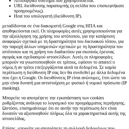
Λειτουργικό σύστημα που χρησιμοποιείται.
URL διεύθυνσης παραπομπής (η σελίδα που επισκεφτήκατε
προηγουμένως).
Host του υπολογιστή (διεύθυνση IP).
μεταδίδονται σε ένα διακομιστή Google στις ΗΠΑ και
αποθηκεύονται εκεί. Οι πληροφορίες αυτές χρησιμοποιούνται για
την αξιολόγηση της χρήσης του ιστότοπου, για την κατάρτιση
αναφορών σχετικά με τη δραστηριότητα του δικτυακού τόπου, για
την παροχή άλλων υπηρεσιών σχετικών με τη δραστηριότητα του
ιστότοπου και τη χρήση του διαδικτύου για σκοπούς έρευνας
αγοράς και σχεδιασμού ιστοσελίδων. Αυτές οι πληροφορίες
μπορούν να γνωστοποιηθούν σε τρίτους, εφόσον το απαιτεί ο
νόμος ή αν τρίτοι επεξεργάζονται αυτά τα δεδομένα. Σε καμία
περίπτωση η διεύθυνση IP σας δεν θα συνδεθεί με άλλα δεδομένα
που έχει η Google. Οι διευθύνσεις IP είναι ανώνυμες, έτσι ώστε να
μην είναι δυνατή μια αντιστοίχιση με φυσικό ή νομικό πρόσωπο (IP
masking).
Μπορείτε να αποτρέψετε την εγκατάσταση των cookies
ρυθμίζοντας ανάλογα το λογισμικό του προγράμματος περιήγησης.
Ωστόσο, επισημαίνουμε ότι σε αυτήν την περίπτωση δεν είναι
δυνατόν να αξιοποιηθούν πλήρως όλα τα χαρακτηριστικά αυτής της
ιστοσελίδας.
Επίσης, μπορείτε να αποτρέψετε τη συλλογή δεδομένων που