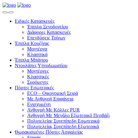
Ειδικές Κατασκευές
Έπιπλα Ξενοδοχείου
Διάφορες Κατασκευές
Επενδύσεις Τοίχων
Έπιπλα Κουζίνας
Μοντέρνα
Κλασσικά
Έπιπλα Μπάνιου
Ντουλάπες Υπνοδωματίου
Μοντέρνες
Κλασσικές
Συρόμενες
Πόρτες Εσωτερικές
ECO – Οικονομική Σειρά
Με Ανθυγρή Επιφάνεια
Ενισχυμένη
Ανθυγρή Με Κόλλες PUR
Ανθυγρή Με Μεγάλο Εξωτερικό Περβάζι
Πολυτελείας Συνεπίπεδη Εσωτερικά
Πολυτελείας Συνεπίπεδη Εξωτερικά
Θωρακισμένες Πόρτες Ασφαλείας
Simple