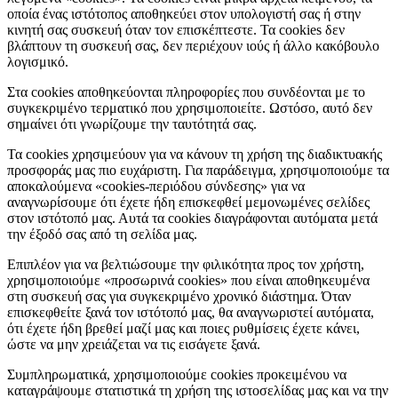
οποία ένας ιστότοπος αποθηκεύει στον υπολογιστή σας ή στην
κινητή σας συσκευή όταν τον επισκέπτεστε. Τα cookies δεν
βλάπτουν τη συσκευή σας, δεν περιέχουν ιούς ή άλλο κακόβουλο
λογισμικό.
Στα cookies αποθηκεύονται πληροφορίες που συνδέονται με το
συγκεκριμένο τερματικό που χρησιμοποιείτε. Ωστόσο, αυτό δεν
σημαίνει ότι γνωρίζουμε την ταυτότητά σας.
Τα cookies χρησιμεύουν για να κάνουν τη χρήση της διαδικτυακής
προσφοράς μας πιο ευχάριστη. Για παράδειγμα, χρησιμοποιούμε τα
αποκαλούμενα «cookies-περιόδου σύνδεσης» για να
αναγνωρίσουμε ότι έχετε ήδη επισκεφθεί μεμονωμένες σελίδες
στον ιστότοπό μας. Αυτά τα cookies διαγράφονται αυτόματα μετά
την έξοδό σας από τη σελίδα μας.
Επιπλέον για να βελτιώσουμε την φιλικότητα προς τον χρήστη,
χρησιμοποιούμε «προσωρινά cookies» που είναι αποθηκευμένα
στη συσκευή σας για συγκεκριμένο χρονικό διάστημα. Όταν
επισκεφθείτε ξανά τον ιστότοπό μας, θα αναγνωριστεί αυτόματα,
ότι έχετε ήδη βρεθεί μαζί μας και ποιες ρυθμίσεις έχετε κάνει,
ώστε να μην χρειάζεται να τις εισάγετε ξανά.
Συμπληρωματικά, χρησιμοποιούμε cookies προκειμένου να
καταγράψουμε στατιστικά τη χρήση της ιστοσελίδας μας και να την