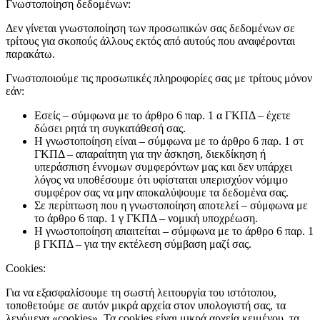
Γνωστοποίηση δεδομένων:
Δεν γίνεται γνωστοποίηση των προσωπικών σας δεδομένων σε
τρίτους για σκοπούς άλλους εκτός από αυτούς που αναφέρονται
παρακάτω.
Γνωστοποιούμε τις προσωπικές πληροφορίες σας με τρίτους μόνον
εάν:
Εσείς – σύμφωνα με το άρθρο 6 παρ. 1 α ΓΚΠΔ – έχετε
δώσει ρητά τη συγκατάθεσή σας.
Η γνωστοποίηση είναι – σύμφωνα με το άρθρο 6 παρ. 1 στ
ΓΚΠΔ – απαραίτητη για την άσκηση, διεκδίκηση ή
υπεράσπιση έννομων συμφερόντων μας και δεν υπάρχει
λόγος να υποθέσουμε ότι υφίσταται υπερισχύον νόμιμο
συμφέρον σας να μην αποκαλύψουμε τα δεδομένα σας.
Σε περίπτωση που η γνωστοποίηση αποτελεί – σύμφωνα με
το άρθρο 6 παρ. 1 γ ΓΚΠΔ – νομική υποχρέωση.
Η γνωστοποίηση απαιτείται – σύμφωνα με το άρθρο 6 παρ. 1
β ΓΚΠΔ – για την εκτέλεση σύμβαση μαζί σας.
Cookies:
Για να εξασφαλίσουμε τη σωστή λειτουργία του ιστότοπου,
τοποθετούμε σε αυτόν μικρά αρχεία στον υπολογιστή σας, τα
λεγόμενα «cookies». Τα cookies είναι μικρά αρχεία κειμένου, τα