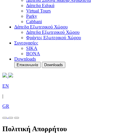
Δάπεδα Ξύλινα Μασίφ Αγυάλιστα
Δάπεδα Ειδικά
Virtual Tours
Parky
Cabbani
Δάπεδα Εξωτερικού Χώρου
Δάπεδα Εξωτερικού Χώρου
Φράχτες Εξωτερικού Χώρου
Συνεργασίες
SIKA
BONA
Downloads
Επικοινωνία
Downloads
EN
|
GR
Πολιτική Απορρήτου