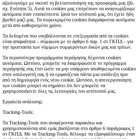
αξιολογούμε με σκοπό τη βελτιστοποίηση της προσφοράς μας (βλ.
σχ. Ενότητα 5). Αυτά τα cookies μας επιτρέπουν να αναγνωρίζουμε
αυτόματα όταν επισκέπτεστε ξανά τον ιστότοπό μας, ότι έχετε ήδη
βρεθεί μαζί μας. Τα συγκεκριμένα cookies διαγράφονται αυτόματα
μετά από καθορισμένο χρόνο.
Τα δεδομένα που υποβάλλονται σε επεξεργασία από τα cookies
είναι απαραίτητα – σύμφωνα με το άρθρο 6 παρ. 1 στ ΓΚΠΔ – για
την προστασία των νόμιμων συμφερόντων δικών μας και τρίτων.
Τα περισσότερα προγράμματα περιήγησης δέχονται cookies
αυτόματα. Ωστόσο, μπορείτε να διαμορφώσετε το πρόγραμμα
περιήγησής σας έτσι ώστε να μην υπάρχουν αποθηκευμένα cookies
στον υπολογιστή σας ή να εμφανίζεται πάντα μια υπόδειξη πριν
από τη δημιουργία ενός νέου cookie. Ωστόσο, η απενεργοποίηση
των cookies μπορεί να σημαίνει ότι δεν μπορείτε να
χρησιμοποιήσετε όλες τις λειτουργίες του ιστότοπού μας.
Εργαλεία ανάλυσης:
Tracking-Tools:
Τα Tracking-Tools που αναφέρονται παρακάτω και
χρησιμοποιούνται από εμάς βασίζονται στο άρθρο 6 παράγραφος 1
στ ΓΚΠΔ. Με τα Tracking-Tools, θέλουμε να εξασφαλίσουμε έναν