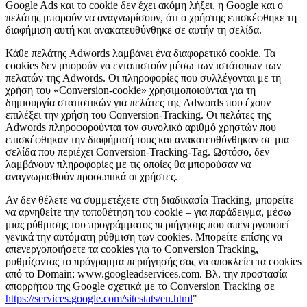
Google Ads και το cookie δεν έχει ακόμη λήξει, η Google και ο
πελάτης μπορούν να αναγνωρίσουν, ότι ο χρήστης επισκέφθηκε τη
διαφήμιση αυτή και ανακατευθύνθηκε σε αυτήν τη σελίδα.
Κάθε πελάτης Adwords λαμβάνει ένα διαφορετικό cookie. Τα
cookies δεν μπορούν να εντοπιστούν μέσω των ιστότοπων των
πελατών της Adwords. Οι πληροφορίες που συλλέγονται με τη
χρήση του «Conversion-cookie» χρησιμοποιούνται για τη
δημιουργία στατιστικών για πελάτες της Adwords που έχουν
επιλέξει την χρήση του Conversion-Tracking. Οι πελάτες της
Adwords πληροφορούνται τον συνολικό αριθμό χρηστών που
επισκέφθηκαν την διαφήμισή τους και ανακατευθύνθηκαν σε μια
σελίδα που περιέχει Conversion-Tracking-Tag. Ωστόσο, δεν
λαμβάνουν πληροφορίες με τις οποίες θα μπορούσαν να
αναγνωρισθούν προσωπικά οι χρήστες.
Αν δεν θέλετε να συμμετέχετε στη διαδικασία Tracking, μπορείτε
να αρνηθείτε την τοποθέτηση του cookie – για παράδειγμα, μέσω
μιας ρύθμισης του προγράμματος περιήγησης που απενεργοποιεί
γενικά την αυτόματη ρύθμιση των cookies. Μπορείτε επίσης να
απενεργοποιήσετε τα cookies για το Conversion Tracking,
ρυθμίζοντας το πρόγραμμα περιήγησής σας να αποκλείει τα cookies
από το Domain: www.googleadservices.com. Βλ. την προστασία
απορρήτου της Google σχετικά με το Conversion Tracking σε
https://services.google.com/sitestats/en.html
"