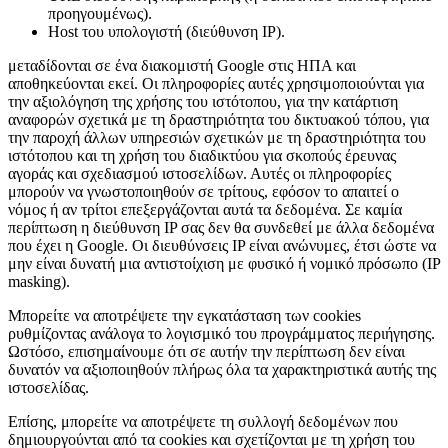
προηγουμένως).
Host του υπολογιστή (διεύθυνση IP).
μεταδίδονται σε ένα διακομιστή Google στις ΗΠΑ και
αποθηκεύονται εκεί. Οι πληροφορίες αυτές χρησιμοποιούνται για
την αξιολόγηση της χρήσης του ιστότοπου, για την κατάρτιση
αναφορών σχετικά με τη δραστηριότητα του δικτυακού τόπου, για
την παροχή άλλων υπηρεσιών σχετικών με τη δραστηριότητα του
ιστότοπου και τη χρήση του διαδικτύου για σκοπούς έρευνας
αγοράς και σχεδιασμού ιστοσελίδων. Αυτές οι πληροφορίες
μπορούν να γνωστοποιηθούν σε τρίτους, εφόσον το απαιτεί ο
νόμος ή αν τρίτοι επεξεργάζονται αυτά τα δεδομένα. Σε καμία
περίπτωση η διεύθυνση IP σας δεν θα συνδεθεί με άλλα δεδομένα
που έχει η Google. Οι διευθύνσεις IP είναι ανώνυμες, έτσι ώστε να
μην είναι δυνατή μια αντιστοίχιση με φυσικό ή νομικό πρόσωπο (IP
masking).
Μπορείτε να αποτρέψετε την εγκατάσταση των cookies
ρυθμίζοντας ανάλογα το λογισμικό του προγράμματος περιήγησης.
Ωστόσο, επισημαίνουμε ότι σε αυτήν την περίπτωση δεν είναι
δυνατόν να αξιοποιηθούν πλήρως όλα τα χαρακτηριστικά αυτής της
ιστοσελίδας.
Επίσης, μπορείτε να αποτρέψετε τη συλλογή δεδομένων που
δημιουργούνται από τα cookies και σχετίζονται με τη χρήση του