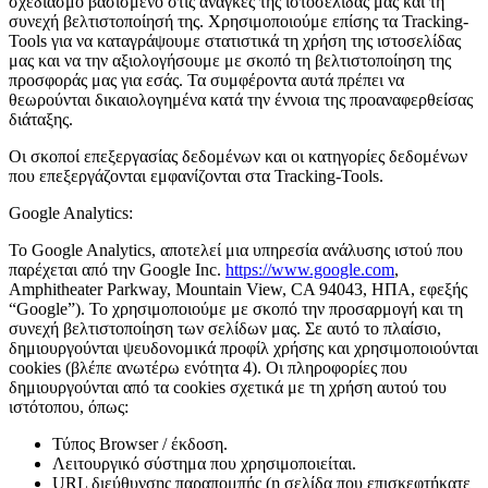
σχεδιασμό βασισμένο στις ανάγκες της ιστοσελίδας μας και τη
συνεχή βελτιστοποίησή της. Χρησιμοποιούμε επίσης τα Tracking-
Tools για να καταγράψουμε στατιστικά τη χρήση της ιστοσελίδας
μας και να την αξιολογήσουμε με σκοπό τη βελτιστοποίηση της
προσφοράς μας για εσάς. Τα συμφέροντα αυτά πρέπει να
θεωρούνται δικαιολογημένα κατά την έννοια της προαναφερθείσας
διάταξης.
Οι σκοποί επεξεργασίας δεδομένων και οι κατηγορίες δεδομένων
που επεξεργάζονται εμφανίζονται στα Tracking-Tools.
Google Analytics:
Το Google Analytics, αποτελεί μια υπηρεσία ανάλυσης ιστού που
παρέχεται από την Google Inc.
https://www.google.com
,
Amphitheater Parkway, Mountain View, CA 94043, ΗΠΑ, εφεξής
“Google”). Το χρησιμοποιούμε με σκοπό την προσαρμογή και τη
συνεχή βελτιστοποίηση των σελίδων μας. Σε αυτό το πλαίσιο,
δημιουργούνται ψευδονομικά προφίλ χρήσης και χρησιμοποιούνται
cookies (βλέπε ανωτέρω ενότητα 4). Οι πληροφορίες που
δημιουργούνται από τα cookies σχετικά με τη χρήση αυτού του
ιστότοπου, όπως:
Τύπος Browser / έκδοση.
Λειτουργικό σύστημα που χρησιμοποιείται.
URL διεύθυνσης παραπομπής (η σελίδα που επισκεφτήκατε