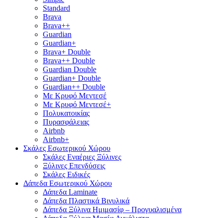
Standard
Brava
Brava++
Guardian
Guardian+
Brava+ Double
Brava++ Double
Guardian Double
Guardian+ Double
Guardian++ Double
Με Κρυφό Μεντεσέ
Με Κρυφό Μεντεσέ+
Πολυκατοικίας
Πυρασφάλειας
Airbnb
Airbnb+
Σκάλες Εσωτερικού Χώρου
Σκάλες Εναέριες Ξύλινες
Ξύλινες Επενδύσεις
Σκάλες Ειδικές
Δάπεδα Εσωτερικού Χώρου
Δάπεδα Laminate
Δάπεδα Πλαστικά Βινυλικά
Δάπεδα Ξύλινα Ημιμασίφ – Προγυαλισμένα