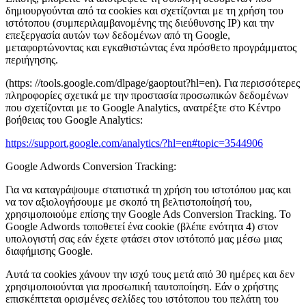
δημιουργούνται από τα cookies και σχετίζονται με τη χρήση του
ιστότοπου (συμπεριλαμβανομένης της διεύθυνσης IP) και την
επεξεργασία αυτών των δεδομένων από τη Google,
μεταφορτώνοντας και εγκαθιστώντας ένα πρόσθετο προγράμματος
περιήγησης.
(https: //tools.google.com/dlpage/gaoptout?hl=en). Για περισσότερες
πληροφορίες σχετικά με την προστασία προσωπικών δεδομένων
που σχετίζονται με το Google Analytics, ανατρέξτε στο Κέντρο
βοήθειας του Google Analytics:
https://support.google.com/analytics/?hl=en#topic=3544906
Google Adwords Conversion Tracking:
Για να καταγράψουμε στατιστικά τη χρήση του ιστοτόπου μας και
να τον αξιολογήσουμε με σκοπό τη βελτιστοποίησή του,
χρησιμοποιούμε επίσης την Google Ads Conversion Tracking. Το
Google Adwords τοποθετεί ένα cookie (βλέπε ενότητα 4) στον
υπολογιστή σας εάν έχετε φτάσει στον ιστότοπό μας μέσω μιας
διαφήμισης Google.
Αυτά τα cookies χάνουν την ισχύ τους μετά από 30 ημέρες και δεν
χρησιμοποιούνται για προσωπική ταυτοποίηση. Εάν ο χρήστης
επισκέπτεται ορισμένες σελίδες του ιστότοπου του πελάτη του