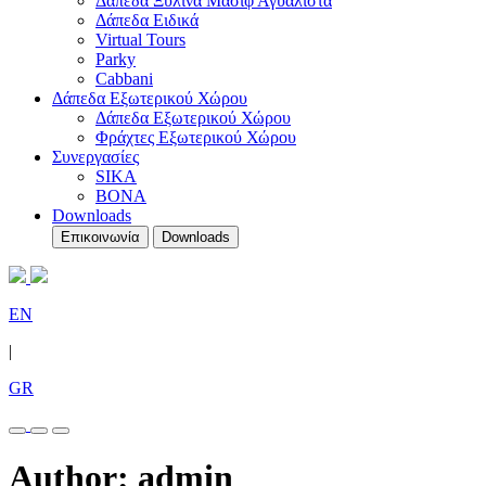
Δάπεδα Ξύλινα Μασίφ Αγυάλιστα
Δάπεδα Ειδικά
Virtual Tours
Parky
Cabbani
Δάπεδα Εξωτερικού Χώρου
Δάπεδα Εξωτερικού Χώρου
Φράχτες Εξωτερικού Χώρου
Συνεργασίες
SIKA
BONA
Downloads
Επικοινωνία
Downloads
EN
|
GR
Author:
admin