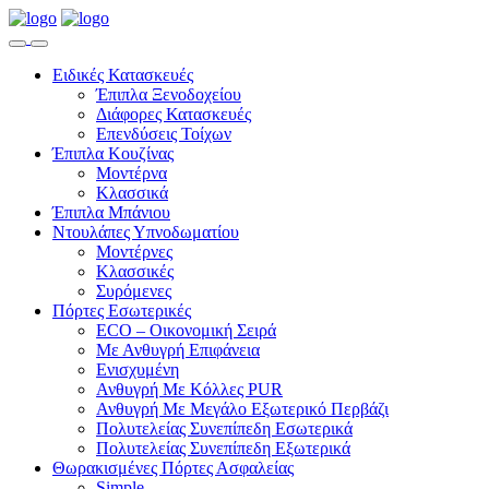
Ειδικές Κατασκευές
Έπιπλα Ξενοδοχείου
Διάφορες Κατασκευές
Επενδύσεις Τοίχων
Έπιπλα Κουζίνας
Μοντέρνα
Κλασσικά
Έπιπλα Μπάνιου
Ντουλάπες Υπνοδωματίου
Μοντέρνες
Κλασσικές
Συρόμενες
Πόρτες Εσωτερικές
ECO – Οικονομική Σειρά
Με Ανθυγρή Επιφάνεια
Ενισχυμένη
Ανθυγρή Με Κόλλες PUR
Ανθυγρή Με Μεγάλο Εξωτερικό Περβάζι
Πολυτελείας Συνεπίπεδη Εσωτερικά
Πολυτελείας Συνεπίπεδη Εξωτερικά
Θωρακισμένες Πόρτες Ασφαλείας
Simple