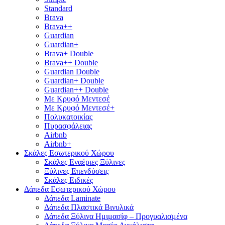
Standard
Brava
Brava++
Guardian
Guardian+
Brava+ Double
Brava++ Double
Guardian Double
Guardian+ Double
Guardian++ Double
Με Κρυφό Μεντεσέ
Με Κρυφό Μεντεσέ+
Πολυκατοικίας
Πυρασφάλειας
Airbnb
Airbnb+
Σκάλες Εσωτερικού Χώρου
Σκάλες Εναέριες Ξύλινες
Ξύλινες Επενδύσεις
Σκάλες Ειδικές
Δάπεδα Εσωτερικού Χώρου
Δάπεδα Laminate
Δάπεδα Πλαστικά Βινυλικά
Δάπεδα Ξύλινα Ημιμασίφ – Προγυαλισμένα